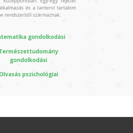
 középpontban. Egy-egy fejezet
lkalmazás és a tantervi tartalom
line rendszerből származnak.
tematika gondolkodási
Természettudomány
gondolkodási
Olvasás pszichológiai