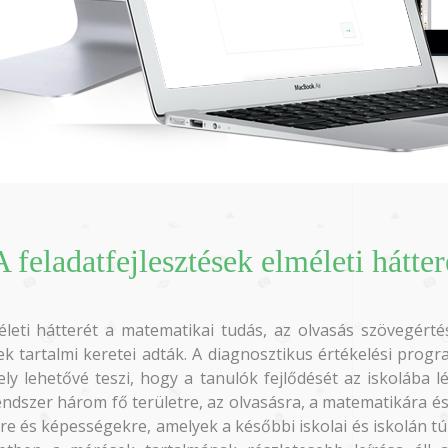
A feladatfejlesztések elméleti hátter
méleti hátterét a matematikai tudás, az olvasás szövegér
k tartalmi keretei adták. A diagnosztikus értékelési progr
ly lehetővé teszi, hogy a tanulók fejlődését az iskolába l
endszer három fő területre, az olvasásra, a matematikára é
e és képességekre, amelyek a későbbi iskolai és iskolán tú