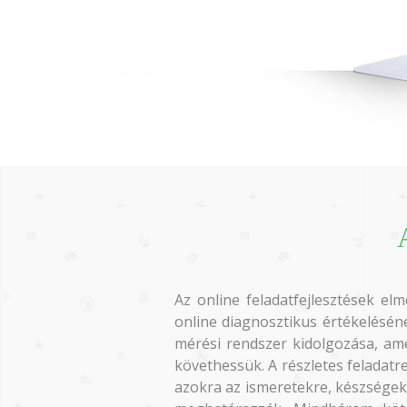
Az online feladatfejlesztések el
online diagnosztikus értékeléséne
mérési rendszer kidolgozása, ame
követhessük. A részletes feladatr
azokra az ismeretekre, készségekr