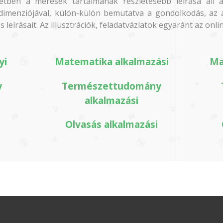
tben a mérések tartalmának részletesebb leírása áll a
dimenziójával, külön-külön bemutatva a gondolkodás, az a
leírásait. Az illusztrációk, feladatvázlatok egyaránt az on
yi
Matematika alkalmazási
Ma
y
Természettudomány
alkalmazási
Olvasás alkalmazási