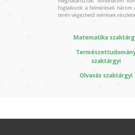
meghatározzák. Mindhárom köte
foglalkozik a felmérések három 
terén végezhető mérések részletes 
Matematika szaktárg
Természettudomán
szaktárgyi
Olvasás szaktárgyi