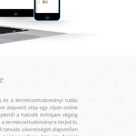
e
tés és a természettudományi tudás
am alapvető célja egy olyan online
épéstől a hatodik évfolyam végéig
s a természettudományra terjed ki,
li tanulás sikerességét alapvetően