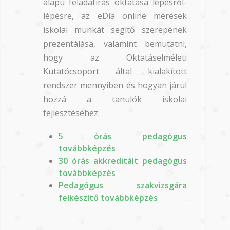
alapú feladatírás oktatása lépésről-
lépésre, az eDia online mérések
iskolai munkát segítő szerepének
prezentálása, valamint bemutatni,
hogy az Oktatáselméleti
Kutatócsoport által kialakított
rendszer mennyiben és hogyan járul
hozzá a tanulók iskolai
fejlesztéséhez.
5 órás pedagógus
továbbképzés
30 órás akkreditált pedagógus
továbbképzés
Pedagógus szakvizsgára
felkészítő továbbképzés