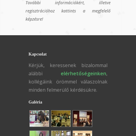
További információkért, illetve
regisztrációhoz kattints a megfelelő
képzésre!
Kapcsolat
Kérjük, keressenek bizalommal
alábbi
elérhetőségeinken
,
kollégáink örömmel válaszolnak
minden felmerülő kérdésükre.
Galéria