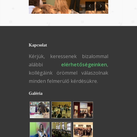
Kapcsolat
Kérjük, keressenek bizalommal
alábbi
elérhetőségeinken
,
kollégáink örömmel válaszolnak
minden felmerülő kérdésükre.
Galéria