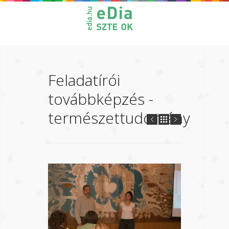
Feladatírói
továbbképzés -
természettudomány