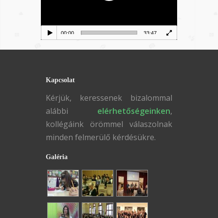
00:00
33:47
Kapcsolat
Kérjük, keressenek bizalommal
alábbi
elérhetőségeinken
,
kollégáink örömmel válaszolnak
minden felmerülő kérdésükre.
Galéria